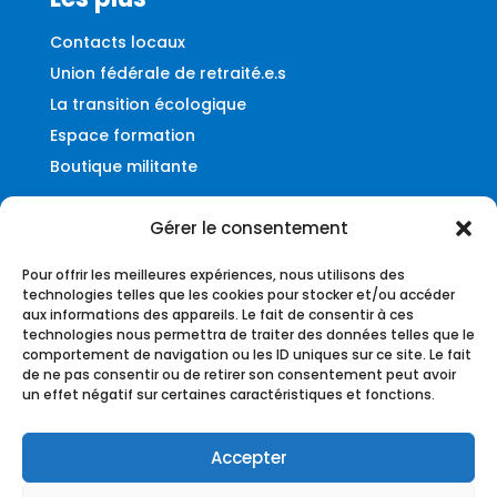
Contacts locaux
Union fédérale de retraité.e.s
La transition écologique
Espace formation
Boutique militante
Gérer le consentement
Contact
Pour offrir les meilleures expériences, nous utilisons des
Fédération UNSA-Ferroviaire
technologies telles que les cookies pour stocker et/ou accéder
aux informations des appareils. Le fait de consentir à ces
56, rue du Faubourg Montmartre
technologies nous permettra de traiter des données telles que le
75009 – Paris
comportement de navigation ou les ID uniques sur ce site. Le fait
de ne pas consentir ou de retirer son consentement peut avoir
federation@unsa-ferroviaire.org
un effet négatif sur certaines caractéristiques et fonctions.
Accepter