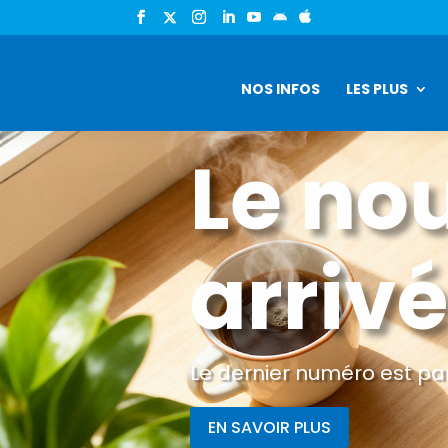


NOS INFOS
LES PLUS
Le no
arrivé
Le dernier numéro est par
EN SAVOIR PLUS