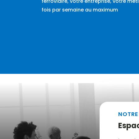
ferroviaire, votre entreprise, votre mét
fois par semaine au maximum
NOTRE
Espa