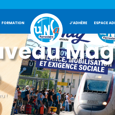
FORMATION
J’ADHÈRE
ESPACE AD
uveau Mag
u !