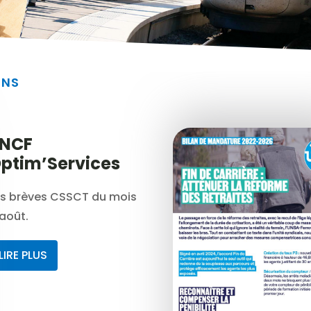
ONS
NCF
ptim’Services
es brèves CSSCT du mois
août.
LIRE PLUS