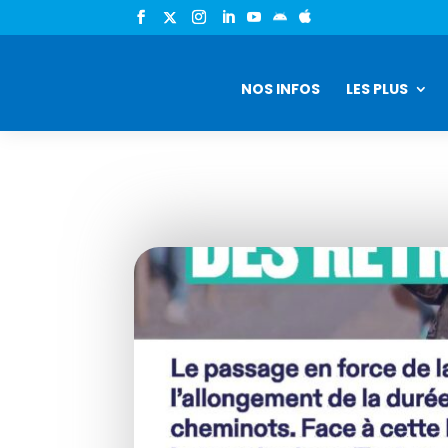


NOS INFOS
LES PLUS