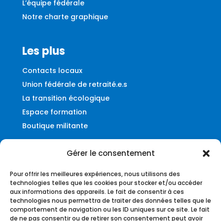
L’équipe fédérale
Notre charte graphique
Les plus
Contacts locaux
Union fédérale de retraité.e.s
La transition écologique
Espace formation
Boutique militante
Gérer le consentement
Contact
Pour offrir les meilleures expériences, nous utilisons des
Fédération UNSA-Ferroviaire
technologies telles que les cookies pour stocker et/ou accéder
aux informations des appareils. Le fait de consentir à ces
56, rue du Faubourg Montmartre
technologies nous permettra de traiter des données telles que le
75009 – Paris
comportement de navigation ou les ID uniques sur ce site. Le fait
de ne pas consentir ou de retirer son consentement peut avoir
federation@unsa-ferroviaire.org