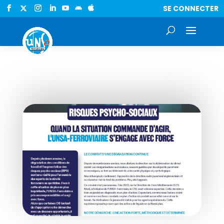
SE CONNECTER

