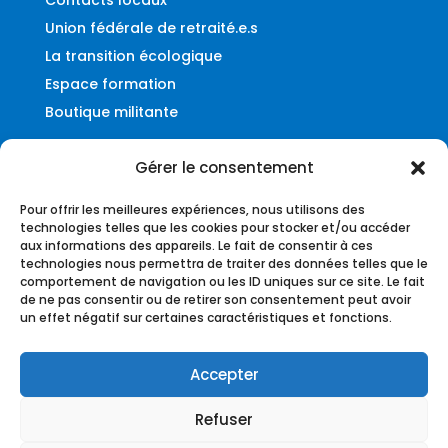
Union fédérale de retraité.e.s
La transition écologique
Espace formation
Boutique militante
Gérer le consentement
Contact
Pour offrir les meilleures expériences, nous utilisons des
Fédération UNSA-Ferroviaire
technologies telles que les cookies pour stocker et/ou accéder
aux informations des appareils. Le fait de consentir à ces
56, rue du Faubourg Montmartre
technologies nous permettra de traiter des données telles que le
75009 – Paris
comportement de navigation ou les ID uniques sur ce site. Le fait
de ne pas consentir ou de retirer son consentement peut avoir
federation@unsa-ferroviaire.org
un effet négatif sur certaines caractéristiques et fonctions.
Accepter
Refuser