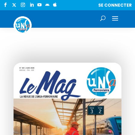
SE CONNECTER

