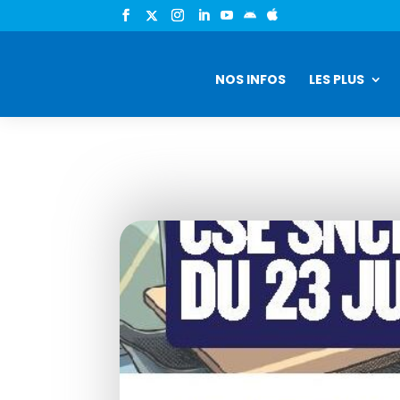


NOS INFOS
LES PLUS