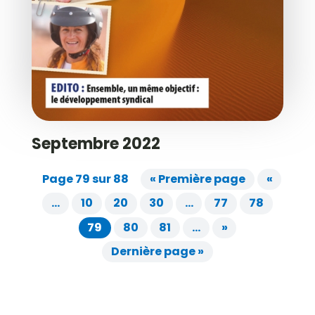
Septembre 2022
Page 79 sur 88
« Première page
«
…
10
20
30
…
77
78
79
80
81
…
»
Dernière page »