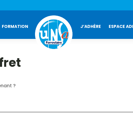
FORMATION
J’ADHÈRE
ESPACE AD
fret
enant ?