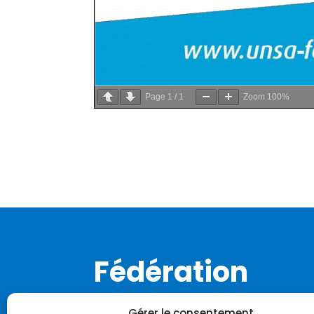
Page
1
/
1
Zoom
100%
Fédération
Notre histoire
Gérer le consentement