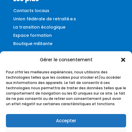
Contacts locaux
Union fédérale de retraité.e.s
La transition écologique
Espace formation
Boutique militante
Gérer le consentement
Contact
Pour offrir les meilleures expériences, nous utilisons des
Fédération UNSA-Ferroviaire
technologies telles que les cookies pour stocker et/ou accéder
aux informations des appareils. Le fait de consentir à ces
56, rue du Faubourg Montmartre
technologies nous permettra de traiter des données telles que le
75009 – Paris
comportement de navigation ou les ID uniques sur ce site. Le fait
de ne pas consentir ou de retirer son consentement peut avoir
federation@unsa-ferroviaire.org
un effet négatif sur certaines caractéristiques et fonctions.
Accepter