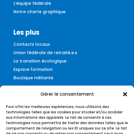
L’équipe fédérale
Notre charte graphique
Les plus
Contacts locaux
Union fédérale de retraité.e.s
La transition écologique
Espace formation
Boutique militante
Gérer le consentement
Contact
Pour offrir les meilleures expériences, nous utilisons des
Fédération UNSA-Ferroviaire
technologies telles que les cookies pour stocker et/ou accéder
aux informations des appareils. Le fait de consentir à ces
56, rue du Faubourg Montmartre
technologies nous permettra de traiter des données telles que le
75009 – Paris
comportement de navigation ou les ID uniques sur ce site. Le fait
de ne pas consentir ou de retirer son consentement peut avoir