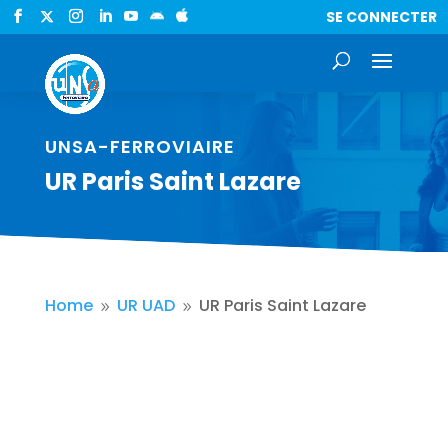
SE CONNECTER


UNSA-FERROVIAIRE
UR Paris Saint Lazare
Home
UR UAD
UR Paris Saint Lazare
9
9