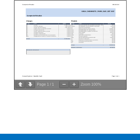
Page
1
/
1
Zoom
100%