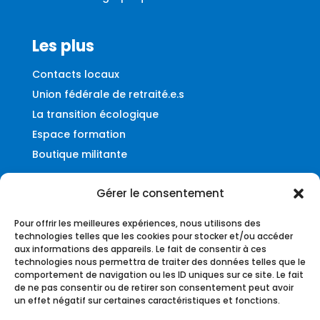
Les plus
Contacts locaux
Union fédérale de retraité.e.s
La transition écologique
Espace formation
Boutique militante
Gérer le consentement
Contact
Pour offrir les meilleures expériences, nous utilisons des
Fédération UNSA-Ferroviaire
technologies telles que les cookies pour stocker et/ou accéder
aux informations des appareils. Le fait de consentir à ces
56, rue du Faubourg Montmartre
technologies nous permettra de traiter des données telles que le
75009 – Paris
comportement de navigation ou les ID uniques sur ce site. Le fait
de ne pas consentir ou de retirer son consentement peut avoir
federation@unsa-ferroviaire.org
un effet négatif sur certaines caractéristiques et fonctions.