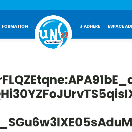
FORMATION
J’ADHÈRE
ESPACE AD
rFLQZEtqne:APA91bE_
i30YZFoJUrvTS5qis
_SGu6w3lXE05sAduM