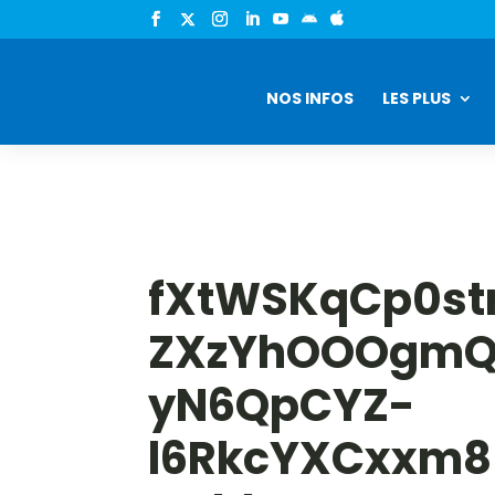


NOS INFOS
LES PLUS
fXtWSKqCp0st
ZXzYhOOOgmQH
yN6QpCYZ-
l6RkcYXCxxm8