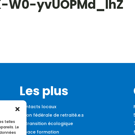
K-W0-yvUOPMd_IhZ
Les plus
Contacts locaux
Union fédérale de retraité.e.s
es telles
La transition écologique
pareils. Le
Espace formation
s données