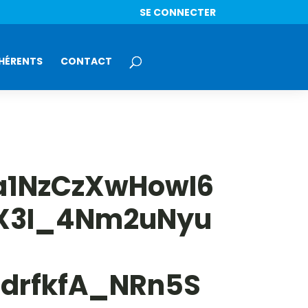
SE CONNECTER
HÉRENTS
CONTACT
a1NzCzXwHowI6
IX3I_4Nm2uNyu
drfkfA_NRn5S