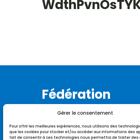
WdthPvnOsTY
Fédération
Notre histoire
Gérer le consentement
Notre identité
Pour offrir les meilleures expériences, nous utilisons des technologi
Notre charte
que les cookies pour stocker et/ou accéder aux informations des ap
L’équipe fédérale
fait de consentir à ces technologies nous permettra de traiter de