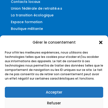
Contacts locaux
Union fédérale de retraité.e.s
La transition écologique
Espace formation
Boutique militante
Gérer le consentement
Contact
Pour offrir les meilleures expériences, nous utilisons des
Fédération UNSA-Ferroviaire
technologies telles que les cookies pour stocker et/ou accéder
aux informations des appareils. Le fait de consentir à ces
56, rue du Faubourg Montmartre
technologies nous permettra de traiter des données telles que le
75009 – Paris
comportement de navigation ou les ID uniques sur ce site. Le fait
de ne pas consentir ou de retirer son consentement peut avoir
federation@unsa-ferroviaire.org
un effet négatif sur certaines caractéristiques et fonctions.
Accepter
Refuser