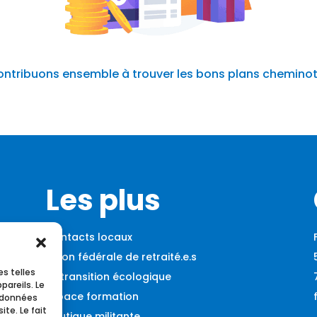
ntribuons ensemble à trouver les bons plans cheminot
Les plus
Contacts locaux
Union fédérale de retraité.e.s
es telles
La transition écologique
pareils. Le
Espace formation
s données
te. Le fait
Boutique militante