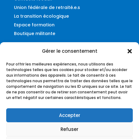
Union fédérale de retraité.e.s
La transition écologique
Espace formation
Boutique militante
Gérer le consentement
Contact
Pour offrir les meilleures expériences, nous utilisons des
Fédération UNSA-Ferroviaire
technologies telles que les cookies pour stocker et/ou accéder
aux informations des appareils. Le fait de consentir à ces
56, rue du Faubourg Montmartre
technologies nous permettra de traiter des données telles que le
75009 – Paris
comportement de navigation ou les ID uniques sur ce site. Le fait
de ne pas consentir ou de retirer son consentement peut avoir
federation@unsa-ferroviaire.org
un effet négatif sur certaines caractéristiques et fonctions.
Accepter
Refuser
Copyright © UNSA-Ferroviaire |
Plan du site
|
UR