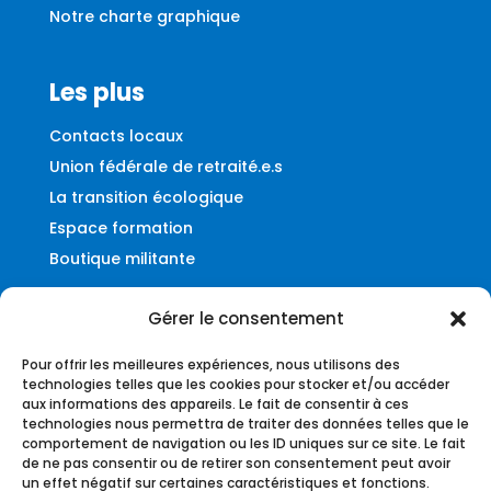
Notre charte graphique
Les plus
Contacts locaux
Union fédérale de retraité.e.s
La transition écologique
Espace formation
Boutique militante
Gérer le consentement
Contact
Pour offrir les meilleures expériences, nous utilisons des
Fédération UNSA-Ferroviaire
technologies telles que les cookies pour stocker et/ou accéder
aux informations des appareils. Le fait de consentir à ces
56, rue du Faubourg Montmartre
technologies nous permettra de traiter des données telles que le
75009 – Paris
comportement de navigation ou les ID uniques sur ce site. Le fait
de ne pas consentir ou de retirer son consentement peut avoir
federation@unsa-ferroviaire.org
un effet négatif sur certaines caractéristiques et fonctions.