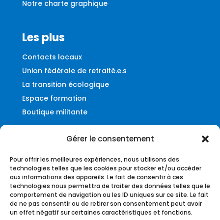
Notre charte graphique
Les plus
Contacts locaux
Union fédérale de retraité.e.s
La transition écologique
Espace formation
Boutique militante
Gérer le consentement
Contact
Pour offrir les meilleures expériences, nous utilisons des
Fédération UNSA-Ferroviaire
technologies telles que les cookies pour stocker et/ou accéder
aux informations des appareils. Le fait de consentir à ces
56, rue du Faubourg Montmartre
technologies nous permettra de traiter des données telles que le
75009 – Paris
comportement de navigation ou les ID uniques sur ce site. Le fait
de ne pas consentir ou de retirer son consentement peut avoir
federation@unsa-ferroviaire.org
un effet négatif sur certaines caractéristiques et fonctions.