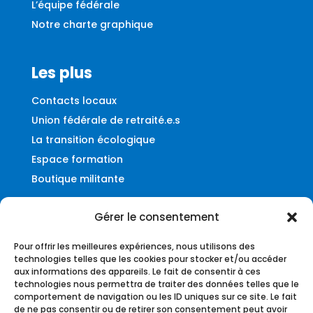
L’équipe fédérale
Notre charte graphique
Les plus
Contacts locaux
Union fédérale de retraité.e.s
La transition écologique
Espace formation
Boutique militante
Gérer le consentement
Contact
Pour offrir les meilleures expériences, nous utilisons des
Fédération UNSA-Ferroviaire
technologies telles que les cookies pour stocker et/ou accéder
aux informations des appareils. Le fait de consentir à ces
56, rue du Faubourg Montmartre
technologies nous permettra de traiter des données telles que le
75009 – Paris
comportement de navigation ou les ID uniques sur ce site. Le fait
de ne pas consentir ou de retirer son consentement peut avoir