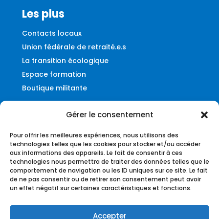
Les plus
Contacts locaux
Union fédérale de retraité.e.s
La transition écologique
Espace formation
Boutique militante
Gérer le consentement
Contact
Pour offrir les meilleures expériences, nous utilisons des
Fédération UNSA-Ferroviaire
technologies telles que les cookies pour stocker et/ou accéder
aux informations des appareils. Le fait de consentir à ces
56, rue du Faubourg Montmartre
technologies nous permettra de traiter des données telles que le
75009 – Paris
comportement de navigation ou les ID uniques sur ce site. Le fait
de ne pas consentir ou de retirer son consentement peut avoir
federation@unsa-ferroviaire.org
un effet négatif sur certaines caractéristiques et fonctions.
Accepter