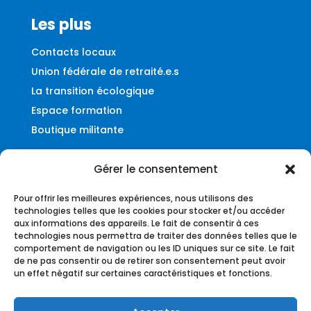
Les plus
Contacts locaux
Union fédérale de retraité.e.s
La transition écologique
Espace formation
Boutique militante
Gérer le consentement
Contact
Pour offrir les meilleures expériences, nous utilisons des
Fédération UNSA-Ferroviaire
technologies telles que les cookies pour stocker et/ou accéder
aux informations des appareils. Le fait de consentir à ces
56, rue du Faubourg Montmartre
technologies nous permettra de traiter des données telles que le
75009 – Paris
comportement de navigation ou les ID uniques sur ce site. Le fait
de ne pas consentir ou de retirer son consentement peut avoir
federation@unsa-ferroviaire.org
un effet négatif sur certaines caractéristiques et fonctions.