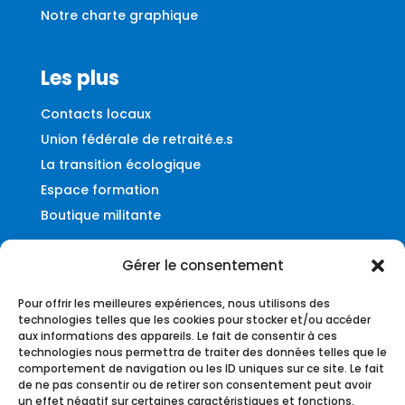
Notre charte graphique
Les plus
Contacts locaux
Union fédérale de retraité.e.s
La transition écologique
Espace formation
Boutique militante
Gérer le consentement
Contact
Pour offrir les meilleures expériences, nous utilisons des
Fédération UNSA-Ferroviaire
technologies telles que les cookies pour stocker et/ou accéder
aux informations des appareils. Le fait de consentir à ces
56, rue du Faubourg Montmartre
technologies nous permettra de traiter des données telles que le
75009 – Paris
comportement de navigation ou les ID uniques sur ce site. Le fait
de ne pas consentir ou de retirer son consentement peut avoir
federation@unsa-ferroviaire.org
un effet négatif sur certaines caractéristiques et fonctions.