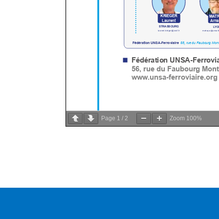
Page
1
/
2
Zoom
100%