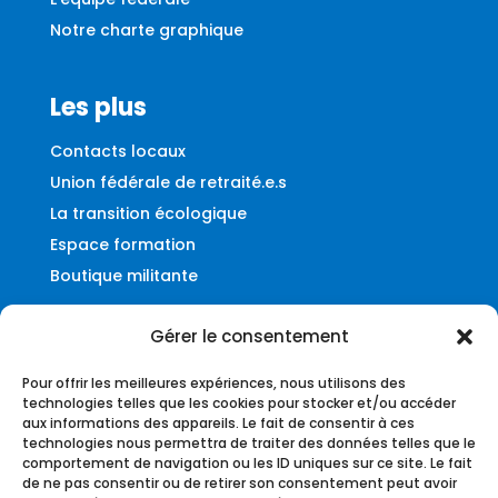
Notre charte graphique
Les plus
Contacts locaux
Union fédérale de retraité.e.s
La transition écologique
Espace formation
Boutique militante
Gérer le consentement
Contact
Pour offrir les meilleures expériences, nous utilisons des
Fédération UNSA-Ferroviaire
technologies telles que les cookies pour stocker et/ou accéder
aux informations des appareils. Le fait de consentir à ces
56, rue du Faubourg Montmartre
technologies nous permettra de traiter des données telles que le
75009 – Paris
comportement de navigation ou les ID uniques sur ce site. Le fait
de ne pas consentir ou de retirer son consentement peut avoir
federation@unsa-ferroviaire.org