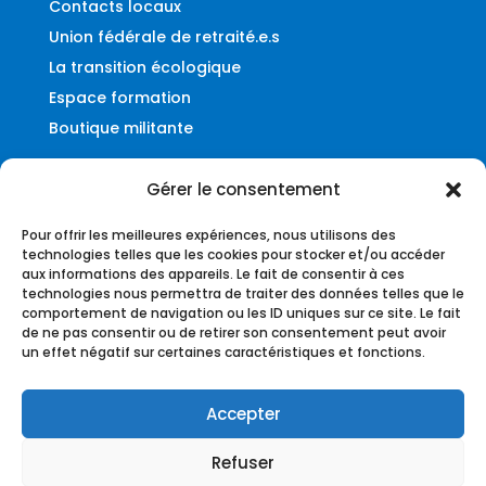
Contacts locaux
Union fédérale de retraité.e.s
La transition écologique
Espace formation
Boutique militante
Gérer le consentement
Contact
Pour offrir les meilleures expériences, nous utilisons des
Fédération UNSA-Ferroviaire
technologies telles que les cookies pour stocker et/ou accéder
aux informations des appareils. Le fait de consentir à ces
56, rue du Faubourg Montmartre
technologies nous permettra de traiter des données telles que le
75009 – Paris
comportement de navigation ou les ID uniques sur ce site. Le fait
de ne pas consentir ou de retirer son consentement peut avoir
federation@unsa-ferroviaire.org
un effet négatif sur certaines caractéristiques et fonctions.
Accepter
Refuser