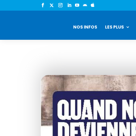


NOS INFOS
LES PLUS