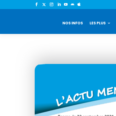


NOS INFOS
LES PLUS