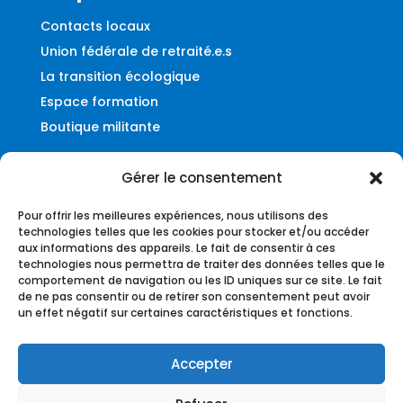
Contacts locaux
Union fédérale de retraité.e.s
La transition écologique
Espace formation
Boutique militante
Gérer le consentement
Contact
Pour offrir les meilleures expériences, nous utilisons des
Fédération UNSA-Ferroviaire
technologies telles que les cookies pour stocker et/ou accéder
aux informations des appareils. Le fait de consentir à ces
56, rue du Faubourg Montmartre
technologies nous permettra de traiter des données telles que le
75009 – Paris
comportement de navigation ou les ID uniques sur ce site. Le fait
de ne pas consentir ou de retirer son consentement peut avoir
federation@unsa-ferroviaire.org
un effet négatif sur certaines caractéristiques et fonctions.
Accepter