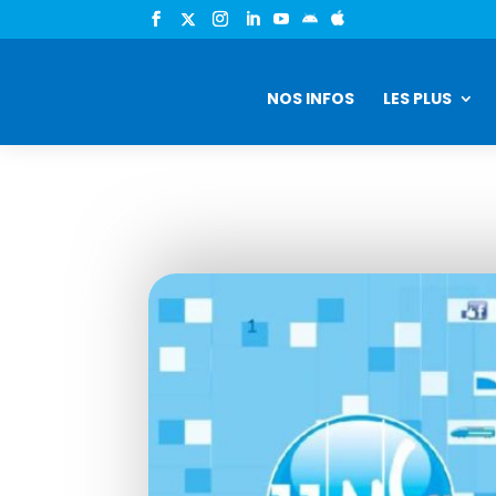


NOS INFOS
LES PLUS