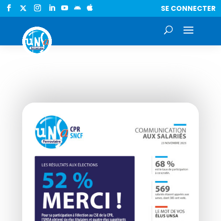
SE CONNECTER

