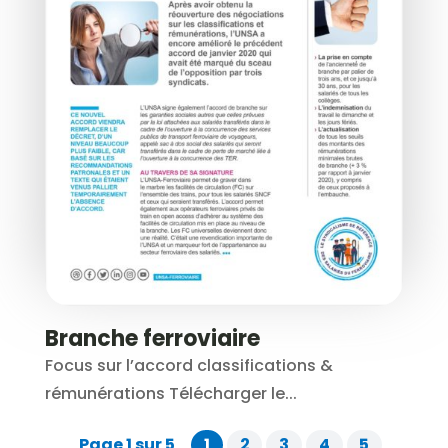
Branche ferroviaire
Focus sur l’accord classifications &
rémunérations Télécharger le...
Page 1 sur 5
1
2
3
4
5