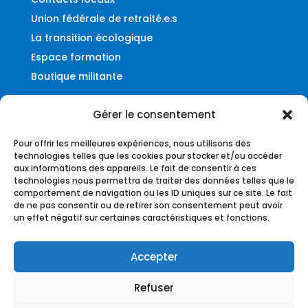
Union fédérale de retraité.e.s
La transition écologique
Espace formation
Boutique militante
Gérer le consentement
Contact
Pour offrir les meilleures expériences, nous utilisons des
Fédération UNSA-Ferroviaire
technologies telles que les cookies pour stocker et/ou accéder
aux informations des appareils. Le fait de consentir à ces
56, rue du Faubourg Montmartre
technologies nous permettra de traiter des données telles que le
75009 – Paris
comportement de navigation ou les ID uniques sur ce site. Le fait
de ne pas consentir ou de retirer son consentement peut avoir
federation@unsa-ferroviaire.org
un effet négatif sur certaines caractéristiques et fonctions.
Accepter
Refuser