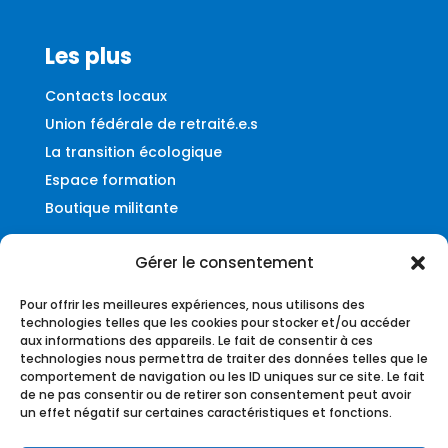
Les plus
Contacts locaux
Union fédérale de retraité.e.s
La transition écologique
Espace formation
Boutique militante
Gérer le consentement
Contact
Pour offrir les meilleures expériences, nous utilisons des
Fédération UNSA-Ferroviaire
technologies telles que les cookies pour stocker et/ou accéder
aux informations des appareils. Le fait de consentir à ces
56, rue du Faubourg Montmartre
technologies nous permettra de traiter des données telles que le
75009 – Paris
comportement de navigation ou les ID uniques sur ce site. Le fait
de ne pas consentir ou de retirer son consentement peut avoir
federation@unsa-ferroviaire.org
un effet négatif sur certaines caractéristiques et fonctions.