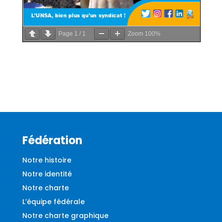
Page
1
/
1
Zoom
100%
Fédération
Notre histoire
Notre identité
Notre charte
L’équipe fédérale
Notre charte graphique