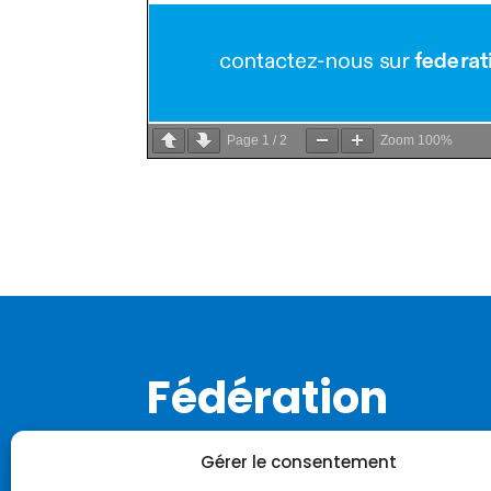
Page
1
/
2
Zoom
100%
Fédération
Notre histoire
Gérer le consentement
Notre identité