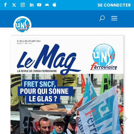
SE CONNECTER

