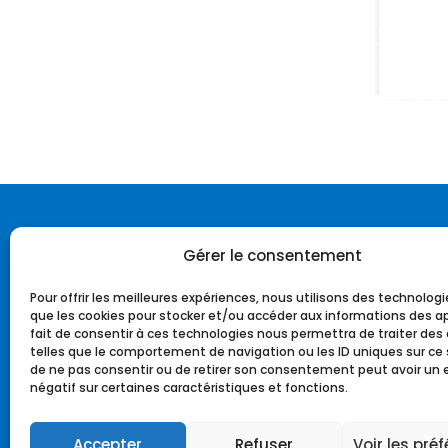
Gérer le consentement
Fédération
Pour offrir les meilleures expériences, nous utilisons des technologi
que les cookies pour stocker et/ou accéder aux informations des ap
Notre histoire
fait de consentir à ces technologies nous permettra de traiter de
telles que le comportement de navigation ou les ID uniques sur ce si
Notre identité
de ne pas consentir ou de retirer son consentement peut avoir un 
Notre charte
négatif sur certaines caractéristiques et fonctions.
L’équipe fédérale
Notre charte graphique
Accepter
Refuser
Voir les pré