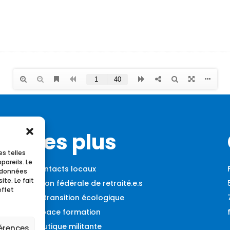
Les plus
es telles
pareils. Le
Contacts locaux
s données
te. Le fait
Union fédérale de retraité.e.s
effet
La transition écologique
Espace formation
Boutique militante
férences