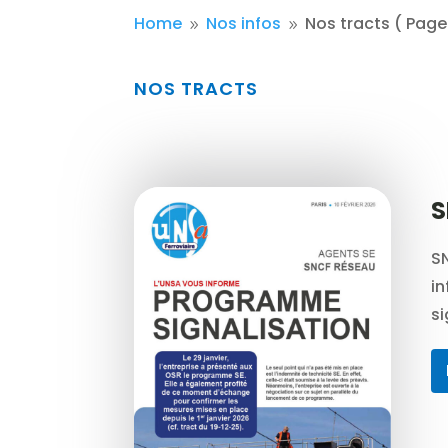
Home
Nos infos
Nos tracts
( Page
9
9
NOS TRACTS
S
SN
i
si