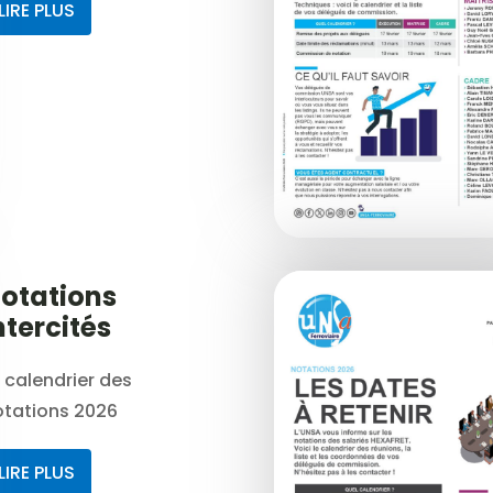
LIRE PLUS
otations
ntercités
 calendrier des
otations 2026
LIRE PLUS