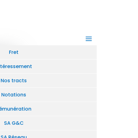
Fret
RPS Groupe
ntéressement
Risques psychosociaux,
Nos tracts
l'humain d'abord !
Notations
LIRE PLUS
émunération
SA G&C
SA Réseau