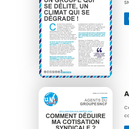
S
A
C
co