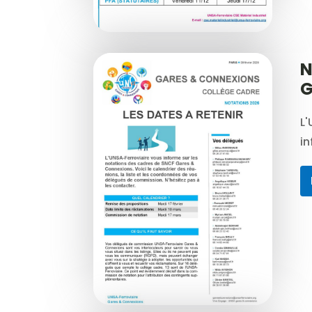
N
L'
i