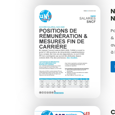
N
N
Po
& 
a
à 
C