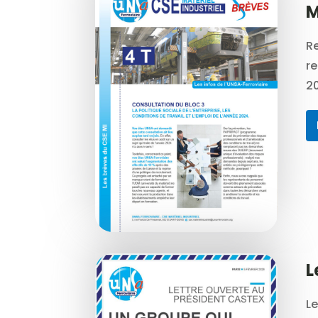
M
Re
re
2
L
Le