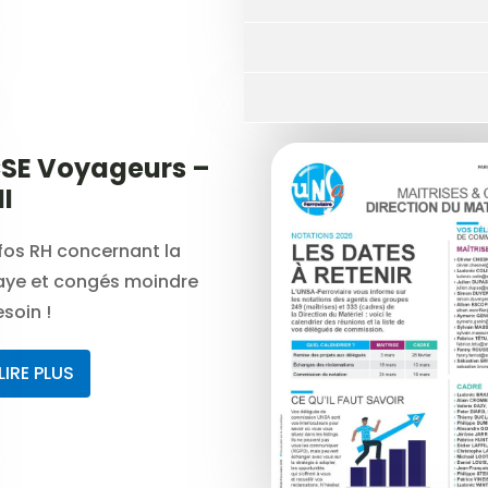
SE Voyageurs –
I
fos RH concernant la
aye et congés moindre
soin !
LIRE PLUS