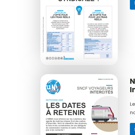
N
I
Le
n