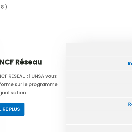
 8 )
NCF Réseau
I
CF RESEAU : l'UNSA vous
nforme sur le programme
gnalisation
R
LIRE PLUS