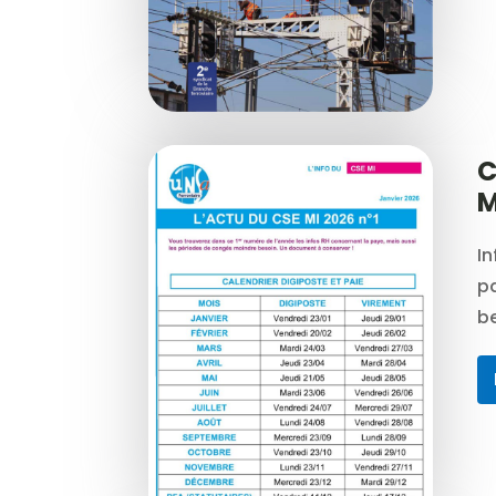
C
M
In
p
be